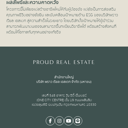
ผลลัพธ์และความคาดหวัง
โครงการนี้ไม่เพียงแต่สร้างอาชีพใหม่ให้กับผู้ต้องขัง แต่ยังเป็นการส่งเสริม
คุณภาพชีวิตอย่างยั่งยืน และขับเคลื่อนเป้าหมายด้าน ESG ของบริษัทพราว
เรียล เอสเตท สู่ความสำเร็จในระยะยาว โดยบริษัทตั้งเป้าหมายให้ผู้เข้าร่วม
สามารถพัฒนาตนเองจนสามารถขึ้นทะเบียนวิชาชีพได้ พร้อมสร้างสังคมที่
พร้อมให้โอกาสกับทุกคนอย่างแท้จริง
PROUD REAL ESTATE
สำนักงานใหญ่
บริษัท พราว เรียล เอสเตท จำกัด (มหาชน)
เลขที่ 548 อาคาร วัน ซิตี้ เซ็นเตอร์
(ONE CITY CENTRE) ชั้น 19 ถนนเพลินจิต
แขวงลุมพินี เขตปทุมวัน กรุงเทพมหานคร 10330