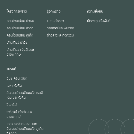
โครงการพราว
รู้จักพราว
ความยั่งยืน
คอนโดมิเนียม หัวหิน
แบรนด์พราว
นักลงทุนสัมพันธ์
คอนโดมิเนียม สาทร
วิสัยทัศน์และพันธกิจ
คอนโดมิเนียม ภูเก็ต
ข่าวสารและกิจกรรม
บ้านเดี่ยว อารีย์
บ้านเดี่ยว แจ้งวัฒนะ-
ราชพฤกษ์
แบรนด์
รมย์ คอนแวนต์
เวหา หัวหิน
อินเตอร์คอนติเนนตัล เรสซิ
เดนเซส หัวหิน
วี อารีย์
วารัณย์ แจ้งวัฒนะ-
ราชพฤกษ์
เดอะ เรสซิเดนเซส แอท
อินเตอร์คอนติเนนตัล ภูเก็ต
รีสอร์ท