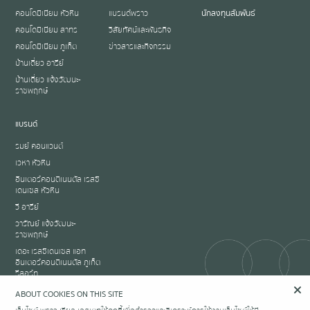
คอนโดมิเนียม หัวหิน
แบรนด์พราว
นักลงทุนสัมพันธ์
คอนโดมิเนียม สาทร
วิสัยทัศน์และพันธกิจ
คอนโดมิเนียม ภูเก็ต
ข่าวสารและกิจกรรม
บ้านเดี่ยว อารีย์
บ้านเดี่ยว แจ้งวัฒนะ-
ราชพฤกษ์
แบรนด์
รมย์ คอนแวนต์
เวหา หัวหิน
อินเตอร์คอนติเนนตัล เรสซิ
เดนเซส หัวหิน
วี อารีย์
วารัณย์ แจ้งวัฒนะ-
ราชพฤกษ์
เดอะ เรสซิเดนเซส แอท
อินเตอร์คอนติเนนตัล ภูเก็ต
รีสอร์ท
ABOUT COOKIES ON THIS SITE