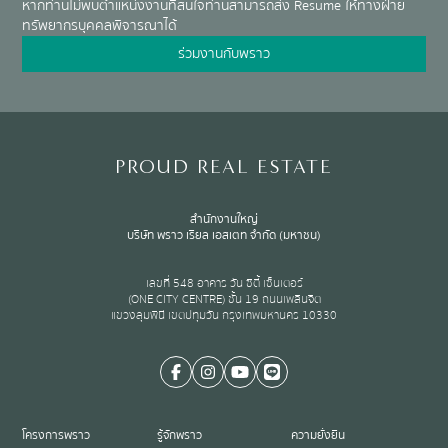
หากท่านไม่พบตำแหน่งงานที่สนใจท่านสามารถส่ง Resume ให้ทางฝ่าย
ทรัพยากรบุคคลพิจารณาได้
ร่วมงานกับพราว
PROUD REAL ESTATE
สำนักงานใหญ่
บริษัท พราว เรียล เอสเตท จำกัด (มหาชน)
เลขที่ 548 อาคาร วัน ซิตี้ เซ็นเตอร์
(ONE CITY CENTRE) ชั้น 19 ถนนเพลินจิต
แขวงลุมพินี เขตปทุมวัน กรุงเทพมหานคร 10330
โครงการพราว
รู้จักพราว
ความยั่งยืน