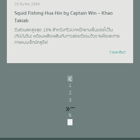
25 มีนาคม 2569
Squid Fishing Hua Hin by Captain Win – Khao
Takiab​
รับส่วนลดสูงสุด 15% สำหรับทริปตกหมึกยามเย็นของไต๋วิน
(กัปตันวิน) พร้อมเพลิดเพลินกับการล่องเรือชมวิวชายฝั่งและถ่าย
ภาพแบบเอ็กซ์คลูซีฟ
รายละเอียด
1
2
3
•••
6