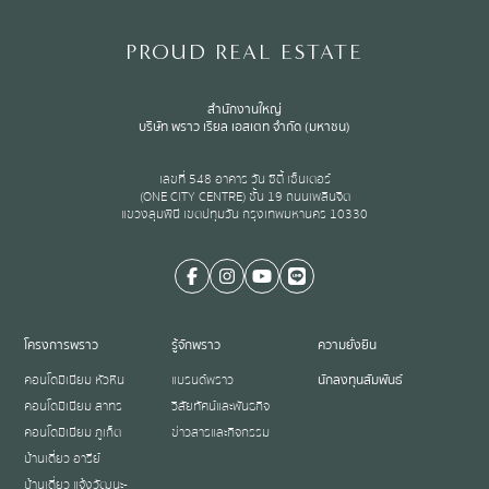
PROUD REAL ESTATE
สำนักงานใหญ่
บริษัท พราว เรียล เอสเตท จำกัด (มหาชน)
เลขที่ 548 อาคาร วัน ซิตี้ เซ็นเตอร์
(ONE CITY CENTRE) ชั้น 19 ถนนเพลินจิต
แขวงลุมพินี เขตปทุมวัน กรุงเทพมหานคร 10330
โครงการพราว
รู้จักพราว
ความยั่งยืน
คอนโดมิเนียม หัวหิน
แบรนด์พราว
นักลงทุนสัมพันธ์
คอนโดมิเนียม สาทร
วิสัยทัศน์และพันธกิจ
คอนโดมิเนียม ภูเก็ต
ข่าวสารและกิจกรรม
บ้านเดี่ยว อารีย์
บ้านเดี่ยว แจ้งวัฒนะ-