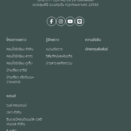
(ONE CITY CENTRE) ชั้น 19 ถนนเพลินจิต
แขวงลุมพินี เขตปทุมวัน กรุงเทพมหานคร 10330
โครงการพราว
รู้จักพราว
ความยั่งยืน
คอนโดมิเนียม หัวหิน
แบรนด์พราว
นักลงทุนสัมพันธ์
คอนโดมิเนียม สาทร
วิสัยทัศน์และพันธกิจ
คอนโดมิเนียม ภูเก็ต
ข่าวสารและกิจกรรม
บ้านเดี่ยว อารีย์
บ้านเดี่ยว แจ้งวัฒนะ-
ราชพฤกษ์
แบรนด์
รมย์ คอนแวนต์
เวหา หัวหิน
อินเตอร์คอนติเนนตัล เรสซิ
เดนเซส หัวหิน