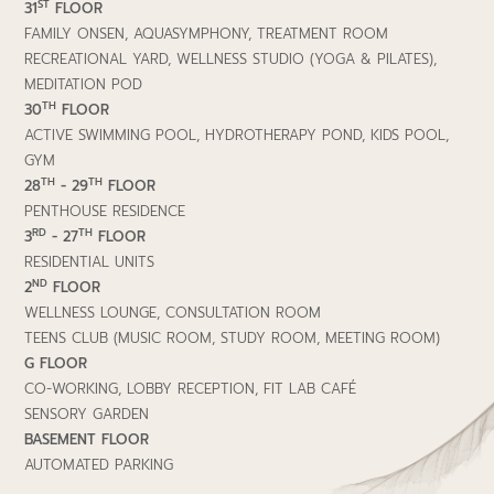
ST
31
FLOOR
FAMILY ONSEN, AQUASYMPHONY, TREATMENT ROOM
RECREATIONAL YARD, WELLNESS STUDIO (YOGA & PILATES),
MEDITATION POD
TH
30
FLOOR
ACTIVE SWIMMING POOL, HYDROTHERAPY POND, KIDS POOL,
GYM
TH
TH
28
- 29
FLOOR
PENTHOUSE RESIDENCE
RD
TH
3
- 27
FLOOR
RESIDENTIAL UNITS
ND
2
FLOOR
WELLNESS LOUNGE, CONSULTATION ROOM
TEENS CLUB (MUSIC ROOM, STUDY ROOM, MEETING ROOM)
G FLOOR
CO-WORKING, LOBBY RECEPTION, FIT LAB CAFÉ
SENSORY GARDEN
BASEMENT
FLOOR
AUTOMATED PARKING