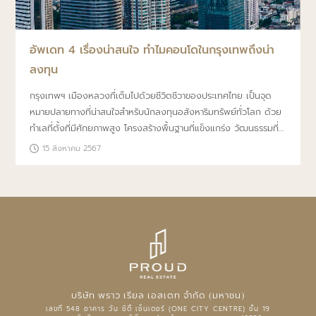
อัพเดท 4 เรื่องน่าสนใจ ทำไมคอนโดในกรุงเทพถึงน่า
ลงทุน
กรุงเทพฯ เมืองหลวงที่เต็มไปด้วยชีวิตชีวาของประเทศไทย เป็นจุด
หมายปลายทางที่น่าสนใจสำหรับนักลงทุนอสังหาริมทรัพย์ทั่วโลก ด้วย
ทำเลที่ตั้งที่มีศักยภาพสูง โครงสร้างพื้นฐานที่แข็งแกร่ง วัฒนธรรมที่
เต็มด้วยความมีชีวิตชีวา และเศรษฐกิจที่เติบโต อย่างต่อเนื่องจึงทำให้
15 สิงหาคม 2567
กรุงเทพฯ เป็นจุดลงทุนที่ยอดเยี่ยม หากคุณกำลังพิจารณาการลงทุน
ในตลาดอสังหาริมทรัพย์ของกรุงเทพฯ นี่คือข้อมูลและเคล็ดลับสำคัญ
ที่จะช่วยให้คุณตัดสินใจอย่างแม่นยำมากขึ้น
บริษัท พราว เรียล เอสเตท จำกัด (มหาชน)
เลขที่ 548 อาคาร วัน ซิตี้ เซ็นเตอร์ (ONE CITY CENTRE) ชั้น 19