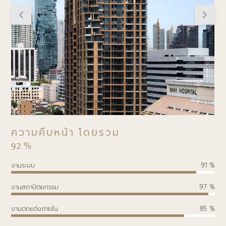
ความคืบหน้า
โดยรวม
92
%
งานระบบ
91 %
งานสถาปัตยกรรม
97 %
งานตกแต่งภายใน
85 %