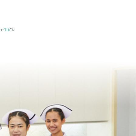
ราว
TH
EN