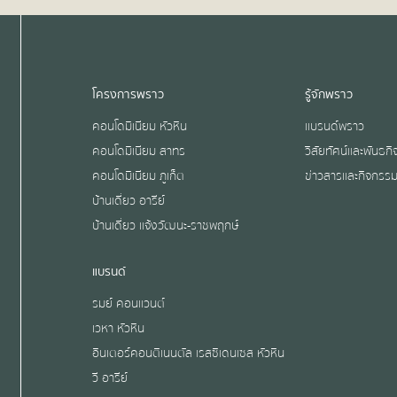
โครงการพราว
รู้จักพราว
คอนโดมิเนียม หัวหิน
แบรนด์พราว
คอนโดมิเนียม สาทร
วิสัยทัศน์และพันธกิ
คอนโดมิเนียม ภูเก็ต
ข่าวสารและกิจกรร
บ้านเดี่ยว อารีย์
บ้านเดี่ยว แจ้งวัฒนะ-ราชพฤกษ์
แบรนด์
รมย์ คอนแวนต์
เวหา หัวหิน
อินเตอร์คอนติเนนตัล เรสซิเดนเซส หัวหิน
วี อารีย์