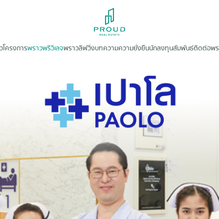
าว
โครงการ
พราวพริวิเลจ
พราวลิฟวิ่ง
บทความ
ความยั่งยืน
นักลงทุนสัมพันธ์
ติดต่อพ