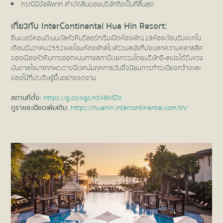
กรณีมีข้อพิพาท คำตัดสินของบริษัทถือเป็นที่สิ้นสุด
เกี่ยวกับ InterContinental Hua Hin Resort:
อินเตอร์คอนติเนนตัล หัวหิน รีสอร์ทเริ่มเปิดห้องพัก 119 ห้องต้อนรับแขกใน
เดือนธันวาคม 2552 เผยโฉมห้องพักสไตล์ร่วมสมัยที่บ่งบอกความคลาสสิค
ของเมืองหัวหิน การออกแบบทางสถาปัตยกรรมโดยบริษัทซี-สเปซได้รับแรง
บันดาลใจมาจากพระราชนิเวศน์มฤคทายวันซึ่งนิยมการทำระเบียงกว้างและ
ช่องไม้ที่ประดิษฐ์ขึ้นอย่างงดงาม
สถานที่ตั้ง:
https://g.co/kgs/KtA6MDX
ดูรายละเอียดเพิ่มเติม:
https://huahin.intercontinental.com/th/