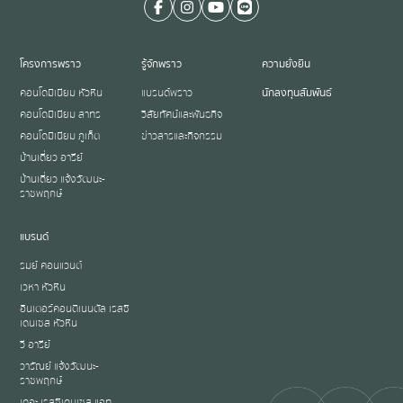
โครงการพราว
รู้จักพราว
ความยั่งยืน
คอนโดมิเนียม หัวหิน
แบรนด์พราว
นักลงทุนสัมพันธ์
คอนโดมิเนียม สาทร
วิสัยทัศน์และพันธกิจ
คอนโดมิเนียม ภูเก็ต
ข่าวสารและกิจกรรม
บ้านเดี่ยว อารีย์
บ้านเดี่ยว แจ้งวัฒนะ-
ราชพฤกษ์
แบรนด์
รมย์ คอนแวนต์
เวหา หัวหิน
อินเตอร์คอนติเนนตัล เรสซิ
เดนเซส หัวหิน
วี อารีย์
วารัณย์ แจ้งวัฒนะ-
ราชพฤกษ์
เดอะ เรสซิเดนเซส แอท