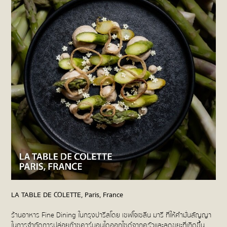
LA TABLE DE COLETTE, Paris, France
ร้านอาหาร Fine Dining ในกรุงปารีสโดย เชฟโจเซลีน มารี ที่ให้คำมั่นสัญญา
ในการจำกัดการปล่อยก๊าซคาร์บอนไดออกไซด์จากครัวและลดขยะที่เกิดขึ้น