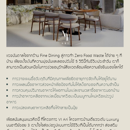
แรงบันดาลใจจากร้าน Fine Dining สู่การทำ Zero Food Waste ได้ง่าย ๆ ที่
บ้าน เพียงตั้งต้นที่ความมุ่งมั่นและลองปรับใช้ 5 วิธีนี้กับชีวิตประจำวัน เราก็
สามารถเป็นส่วนหนึ่งในการช่วยอนุรักษ์สิ่งแวดล้อมเพื่อความยั่งยืนของโลกได้
การวางแผนซื้อวัตถุดิบที่มีคุณภาพเพื่อยืดอายุการจัดเก็บให้อยู่ได้นาน
การแพลนมื้ออาหารล่วงหน้าเพื่อป้องกันไม่ให้สต็อกของเกินความจำเป็น
การควบคุมปริมาณอาหารให้พอทานในแต่ละจานเวลาซื้ออาหารนอกบ้าน
การนำอาหารเหลือจากแต่ละมื้อมาครีเอตเป็นเมนูทานใหม่หรือแปรรูป
อาหาร
การแปลงเศษอาหารเหลือทิ้งให้กลายเป็นปุ๋ย
เพื่อสนับสนุนแนวคิดนี้ ที่โครงการ VI Ari โครงการบ้านเดี่ยวระดับ Luxury
บนอารีย์ซอย 3 เราตั้งใจส่งต่อรูปแบบการใช้ชีวิตที่เป็นได้มากกว่า ส่งเสริม