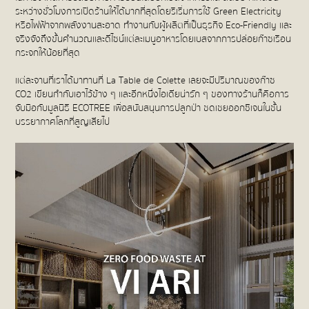
ระหว่างชั่วโมงการเปิดร้านให้ได้มากที่สุดโดยริเริ่มการใช้ Green Electricity
หรือไฟฟ้าจากพลังงานสะอาด ทำงานกับผู้ผลิตที่เป็นธุรกิจ Eco-Friendly และ
จริงจังถึงขั้นคำนวณและดีไซน์แต่ละเมนูอาหารโดยเบสจากการปล่อยก๊าซเรือน
กระจกให้น้อยที่สุด
แต่ละจานที่เราได้มาทานที่ La Table de Colette เลยจะมีปริมาณของก๊าซ
CO2 เขียนกำกับเอาไว้ข้าง ๆ และอีกหนึ่งไอเดียน่ารัก ๆ ของทางร้านก็คือการ
จับมือกับมูลนิธิ ECOTREE เพื่อสนับสนุนการปลูกป่า ชดเชยออกซิเจนในชั้น
บรรยากาศโลกที่สูญเสียไป