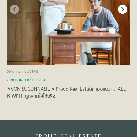
09 พฤศจิกายน 2568
22 
ดีไซน์และสถาปัตยกรรม
ดีไ
‘VVON SUGUNNASIL’ × Proud Real Estate: เมื่อแนวคิด ALL
Lux
IS WELL ถูกสวมใส่ได้จริง
ดีท
Item
1
of
8
PROUD REAL ESTATE