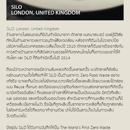
SILO, London, United Kingdom
ร้านอาหารในลอนดอนที่มีต้นกำเนิดมาจาก ดักลาส แมคมาสเตอร์ เชฟผู้มีวิสัย
ทัศน์ในด้านอาหารและการอนุรักษ์สิ่งแวดล้อม หลังจากที่เริ่มต้นโปรเจกต์ป๊อ
ปอัปคาเฟ่ในประเทศออสเตรเลียตั้งแต่ปี 2010 ดักกลาสก็เริ่มเอาจริงเอาจังกับ
การสร้างร้านอาหารที่เสิร์ฟความอร่อยให้กับทุกคนโดยไม่ทิ้งภาระขยะเอาไว้ให้
กับโลก และ SILO ก็ถือกำเนิดขึ้นในปี 2014
ถึงแม้ว่าระหว่างทางจะมีความล้มเหลวเกิดขึ้นหลายครั้ง แต่ดักลาสก็ยังยืน
หยัดบนความตั้งใจที่จะทำให้ SILO เป็นร้านอาหาร Zero Food Waste อย่าง
แท้จริง เขาและทีมติดต่อไปยังเกษตรกรเพื่อรับซื้อผลผลิตโดยตรงและใช้กล่อง
แบบ Reuse ทั้งหมด ลดเรื่องขยะบรรจุภัณฑ์และการขนส่งหลายทอดที่เกิดขึ้น
เขามีเครื่องปั่นยีสต์ ที่แปลงเอาข้าวสาลีให้กลายเป็นแป้งขนมปัง มีครัวที่ผลิต
เนย ของดอง และเครื่องดื่มของตัวเอง สำหรับอาหารที่ทานเหลือ ทางร้านก็มี
เครื่องผลิตปุ๋ยภายในตัว ซึ่งปุ๋ยที่ถูกผลิตขึ้นจากอาหารเหลือทิ้งก็จะถูกส่งกลับ
ไปยังฟาร์มหรือไร่ที่พวกเขาทำงานด้วย นำไปใช้เป็นสารตั้งต้นในการผลิต
วัตถุดิบต่อไป
ปัจจุบัน SILO ได้รับการบันทึกให้เป็น The World’s First Zero Waste