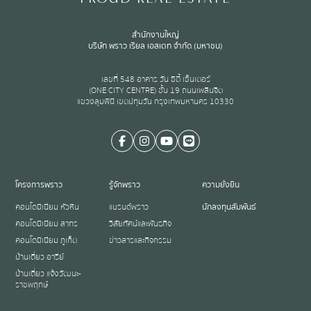
สำนักงานใหญ่
บริษัท พราว เรียล เอสเตท จำกัด (มหาชน)
เลขที่ 548 อาคาร วัน ซิตี้ เซ็นเตอร์
(ONE CITY CENTRE) ชั้น 19 ถนนเพลินจิต
แขวงลุมพินี เขตปทุมวัน กรุงเทพมหานคร 10330
โครงการพราว
รู้จักพราว
ความยั่งยืน
คอนโดมิเนียม หัวหิน
แบรนด์พราว
นักลงทุนสัมพันธ์
คอนโดมิเนียม สาทร
วิสัยทัศน์และพันธกิจ
คอนโดมิเนียม ภูเก็ต
ข่าวสารและกิจกรรม
บ้านเดี่ยว อารีย์
บ้านเดี่ยว แจ้งวัฒนะ-
ราชพฤกษ์