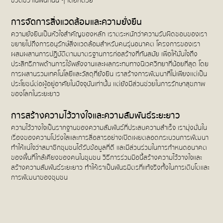
ชีวิตชีวาในพื้นที่นั้น ๆ ได้อีกด้วย
การจัดการสิ่งแวดล้อมและความยั่งยืน
ความยั่งยืนเป็นหัวใจสำคัญของหลัก เราตระหนักว่าความรับผิดชอบของเรา
ขยายไปถึงการอนุรักษ์สิ่งแวดล้อมสำหรับคนรุ่นอนาคต โครงการของเรา
ผสมผสานการปฏิบัติตามมาตรฐานการก่อสร้างที่ทันสมัย เพื่อให้มั่นใจถึง
ประสิทธิภาพด้านการใช้พลังงานและผลกระทบทางนิเวศวิทยาที่น้อยที่สุด โดย
การผสานรวมเทคโนโลยีและวัสดุที่ยั่งยืน เราสร้างการพัฒนาที่ไม่เพียงแต่เป็น
ประโยชน์ต่อผู้อยู่อาศัยในปัจจุบันเท่านั้น แต่ยังมีส่วนช่วยในการรักษาสุขภาพ
ของโลกในระยะยาว
การสร้างความไว้วางใจและความสัมพันธ์ระยะยาว
ความไว้วางใจเป็นรากฐานของความสัมพันธ์ที่ประสบความสำเร็จ เรามุ่งมั่นใน
เรื่องของความโปร่งใสและการสื่อสารอย่างเปิดเผยตลอดกระบวนการพัฒนา
ทำให้แน่ใจว่าสมาชิกชุมชนได้รับข้อมูลที่ดี และมีส่วนร่วมในการกำหนดอนาคต
ของพื้นที่ใกล้เคียงของคนในชุมชน วิธีการร่วมมือนี้สร้างความไว้วางใจและ
สร้างความสัมพันธ์ระยะยาว ทำให้เราเป็นพันธมิตรที่แท้จริงทั้งในการเติบโตและ
การพัฒนาของชุมชน