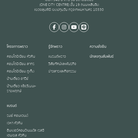
(ONE CITY CENTRE) ชั้น 19 ถนนเพลินจิต
แขวงลุมพินี เขตปทุมวัน กรุงเทพมหานคร 10330
โครงการพราว
รู้จักพราว
ความยั่งยืน
คอนโดมิเนียม หัวหิน
แบรนด์พราว
นักลงทุนสัมพันธ์
คอนโดมิเนียม สาทร
วิสัยทัศน์และพันธกิจ
คอนโดมิเนียม ภูเก็ต
ข่าวสารและกิจกรรม
บ้านเดี่ยว อารีย์
บ้านเดี่ยว แจ้งวัฒนะ-
ราชพฤกษ์
แบรนด์
รมย์ คอนแวนต์
เวหา หัวหิน
อินเตอร์คอนติเนนตัล เรสซิ
เดนเซส หัวหิน