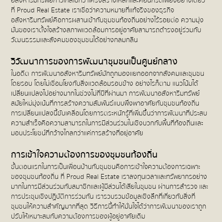
อสังหาริมทรัพย์ก้าวไกลไปกว่าโครงสร้างเหล็กและคอนกรีตเพียงอย่างเดียว
ที่ Proud Real Estate เราเชื่อว่าความหมายที่แท้จริงของธุรกิจ
อสังหาริมทรัพย์คือการผสานเข้ากับชุมชนท้องถิ่นอย่างไร้รอยต่อ ความมุ่ง
มั่นของเราตั้งใจสร้างสภาพแวดล้อมการอยู่อาศัยสามารถดำรงอยู่ร่วมกับ
วัฒนธรรมและสังคมของชุมชนได้อย่างกลมกลืน
วิวัฒนาการของการพัฒนาชุมชนเป็นศูนย์กลาง
ในอดีต การพัฒนาอสังหาริมทรัพย์มักถูกมองแยกออกจากสังคมและชุมชน
โดยรอบ โดยไม่เชื่อมโยงกับสิ่งแวดล้อมรอบข้าง อย่างไรก็ตาม แนวโน้มได้
เปลี่ยนแปลงไปอย่างมากในช่วงไม่กี่ปีที่ผ่านมา การพัฒนาอสังหาริมทรัพย์
สมัยใหม่มุ่งเน้นที่การสร้างความสัมพันธ์แบบพึ่งพาอาศัยกับชุมชนท้องถิ่น
การเปลี่ยนแปลงนี้ขับเคลื่อนโดยการตระหนักรู้ที่เพิ่มขึ้นว่าการพัฒนาที่ประสบ
ความสำเร็จคือความสามารถในการมีส่วนร่วมในเชิงบวกกับพื้นที่ท้องถิ่นและ
มอบประโยชน์ที่กว้างไกลกว่าแค่การสร้างที่อยุ่อาศัย
การเข้าใจความต้องการของชุมชนท้องถิ่น
ขั้นตอนแรกในการเป็นเพื่อนบ้านกับชุมชนคือการเข้าใจความต้องการเฉพาะ
ของชุมชนท้องถิ่น ที่ Proud Real Estate เราลงทุนเวลาและทรัพยากรอย่าง
มากในการมีส่วนร่วมกับสมาชิกและผู้มีส่วนได้เสียในชุมชน ผ่านการสำรวจ และ
การประชุมเชิงปฏิบัติการร่วมกัน เรารวบรวมข้อมูลเชิงลึกที่เกี่ยวกับสิ่งที่
ชุมชนให้ความสำคัญมากที่สุด วิธีการนี้ทำให้มั่นใจได้ว่าการพัฒนาของเราถูก
ปรับให้เหมาะสมกับความต้องการของผู้อยู่อาศัยเดิม