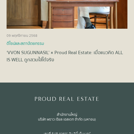
09 พฤศจิกายน 2568
22 
ดีไซน์และสถาปัตยกรรม
ดีไ
‘VVON SUGUNNASIL’ × Proud Real Estate: เมื่อแนวคิด ALL
Lux
IS WELL ถูกสวมใส่ได้จริง
ดีท
Item
1
of
8
PROUD REAL ESTATE
สำนักงานใหญ่
บริษัท พราว เรียล เอสเตท จำกัด (มหาชน)
เลขที่ 548 อาคาร วัน ซิตี้ เซ็นเตอร์