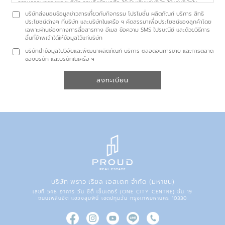
ความครอบครองของบริษัท รวมถึงข้อมูลที่จะให้เพิ่มเติมแก่บริษัท ให้แก่บริษัทใน
เครือตามรายชื่อที่ระบุใน
https://www.proudrealestate.co.th/privacy-policy
บริษัทส่งมอบข้อมูลข่าวสารเกี่ยวกับกิจกรรม โปรโมชั่น ผลิตภัณฑ์ บริการ สิทธิ
หรือบุคคล นิติบุคคลอื่น สถาบันการเงินใดที่จำเป็นต่อการปฏิบัติตามสัญญาซึ่ง
ประโยชน์ต่างๆ ที่บริษัท และบริษัทในเครือ ฯ คัดสรรมาเพื่อประโยชน์ของลูกค้าโดย
ข้าพเจ้าได้ทำไว้กับบริษัท และเพื่อวัตถุประสงค์ดังต่อไปนี้
เฉพาะผ่านช่องทางการสื่อสารทาง อีเมล ข้อความ SMS ไปรษณีย์ และด้วยวิธีการ
อื่นที่ข้าพเจ้าได้ให้ข้อมูลไว้แก่บริษัท
บริษัทนำข้อมูลไปวิจัยและพัฒนาผลิตภัณฑ์ บริการ ตลอดจนการขาย และการตลาด
ของบริษัท และบริษัทในเครือ ฯ
ลงทะเบียน
บริษัท พราว เรียล เอสเตท จำกัด (มหาชน)
เลขที่ 548 อาคาร วัน ซิตี้ เซ็นเตอร์ (ONE CITY CENTRE) ชั้น 19
ถนนเพลินจิต แขวงลุมพินี เขตปทุมวัน กรุงเทพมหานคร 10330