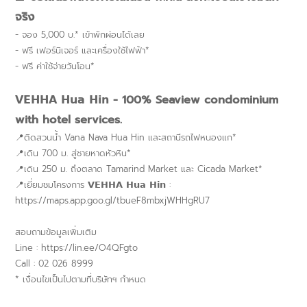
จริง
- จอง 5,000 บ.* เข้าพักผ่อนได้เลย
- ฟรี เฟอร์นิเจอร์ และเครื่องใช้ไฟฟ้า*
- ฟรี ค่าใช้จ่ายวันโอน*
𝗩𝗘𝗛𝗛𝗔 𝗛𝘂𝗮 𝗛𝗶𝗻 - 100% Seaview condominium
with hotel services.
📍ติดสวนน้ำ Vana Nava Hua Hin และสถานีรถไฟหนองแก*
📍เดิน 700 ม. สู่ชายหาดหัวหิน*
📍เดิน 250 ม. ถึงตลาด Tamarind Market และ Cicada Market*
📍เยี่ยมชมโครงการ 𝗩𝗘𝗛𝗛𝗔 𝗛𝘂𝗮 𝗛𝗶𝗻 :
https://maps.app.goo.gl/tbueF8mbxjWHHgRU7
สอบถามข้อมูลเพิ่มเติม
Line :
https://lin.ee/O4QFgto
Call : 02 026 8999
* เงื่อนไขเป็นไปตามที่บริษัทฯ กำหนด