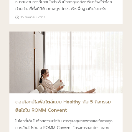
หมายปลายทางที่น่าสนใจสำหรับนักลงทุนอสังหาริมทรัพย์ทั่วโลก
ด้วยทำเลที่ตั้งที่มีศักยภาพสูง โครงสร้างพื้นฐานที่แข็งแกร่ง
วัฒนธรรมที่เต็มด้วยความมีชีวิตชีวา และเศรษฐกิจที่เติบโต อย่าง
15 สิงหาคม 2567
ต่อเนื่องจึงทำให้กรุงเทพฯ เป็นจุดลงทุนที่ยอดเยี่ยม หากคุณ
กำลังพิจารณาการลงทุนในตลาดอสังหาริมทรัพย์ของกรุงเทพฯ นี่
คือข้อมูลและเคล็ดลับสำคัญที่จะช่วยให้คุณตัดสินใจอย่างแม่นยำ
มากขึ้น
ตอบโจทย์ไลฟ์สไตล์แบบ Healthy กับ 5 กิจกรรม
ฮีลใจใน ROMM Convent
ในโลกที่เต็มไปด้วยความเร่งรีบ การดูแลสุขภาพกายและใจอาจถูก
มองข้ามได้ง่าย ๆ ROMM Convent โครงการคอนโดฯ กลาง