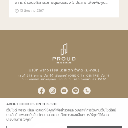
สาทร นำเสนอกิจกรรมการดูแลตนเอง 5 ประการ เพื่อเพิ่มพูน
ความเป็นอยู่ที่ดีของคุณ ออกแบบมาเพื่อเติมเต็มความสุขในทุก
15 สิงหาคม 2567
ด้านของชีวิต โดยยึดแนวคิด ‘Luxury Wellness Residences’
และผสมผสานการออกแบบตามสภาพแวดล้อมทางธรรมชาติ เพื่อ
ให้ผู้อยู่อาศัยได้คุณภาพชีวิตที่สูงขึ้น เพลิดเพลินกับสิ่งแวดล้อมที่
ดีต่อสุขภาพและการผ่อนคลายทุกวัน เติมเต็มความสุขในชีวิตของ
คุณ
บริษัท พราว เรียล เอสเตท จำกัด (มหาชน)
เลขที่ 548 อาคาร วัน ซิตี้ เซ็นเตอร์ (ONE CITY CENTRE) ชั้น 19
ถนนเพลินจิต แขวงลุมพินี เขตปทุมวัน กรุงเทพมหานคร 10330
02 035 0999
ABOUT COOKIES ON THIS SITE
เว็บไซต์ พราว เรียล เอสเตทใช้คุกกี้เพื่อสำรวจและวิเคราะห์การใช้งานเว็บไซต์ให้มี
ประสิทธิภาพมากยิ่งขึ้น โดยท่านสามารถศึกษารายละเอียดการใช้คุกกี้ได้จาก
นโยบายการใช้คุกกี้
นโยบายความเป็นส่วนตัว