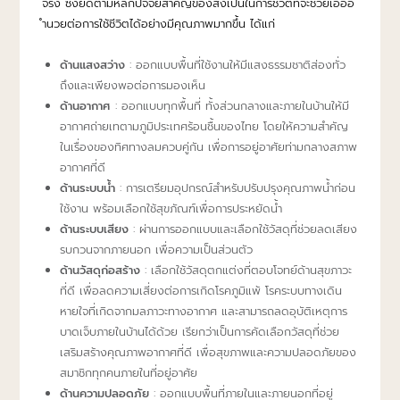
จริง ซึ่งยึดตามหลักปัจจัยสำคัญของสิ่งเป็นในการชีวิตที่จะช่วยเอื้ออ
ำนวยต่อการใช้ชีวิตได้อย่างมีคุณภาพมากขึ้น ได้แก่
ด้านแสงสว่าง
: ออกแบบพื้นที่ใช้งานให้มีแสงธรรมชาติส่องทั่ว
ถึงและเพียงพอต่อการมองเห็น
ด้านอากาศ
: ออกแบบทุกพื้นที่ ทั้งส่วนกลางและภายในบ้านให้มี
อากาศถ่ายเทตามภูมิประเทศร้อนชื้นของไทย โดยให้ความสำคัญ
ในเรื่องของทิศทางลมควบคู่กัน เพื่อการอยู่อาศัยท่ามกลางสภาพ
อากาศที่ดี
ด้านระบบน้ำ
: การเตรียมอุปกรณ์สำหรับปรับปรุงคุณภาพน้ำก่อน
ใช้งาน พร้อมเลือกใช้สุขภัณฑ์เพื่อการประหยัดน้ำ
ด้านระบบเสียง
: ผ่านการออกแบบและเลือกใช้วัสดุที่ช่วยลดเสียง
รบกวนจากภายนอก เพื่อความเป็นส่วนตัว
ด้านวัสดุก่อสร้าง
: เลือกใช้วัสดุตกแต่งที่ตอบโจทย์ด้านสุขภาวะ
ที่ดี เพื่อลดความเสี่ยงต่อการเกิดโรคภูมิแพ้ โรคระบบทางเดิน
หายใจที่เกิดจากมลภาวะทางอากาศ ​​และสามารถลดอุบัติเหตุการ
บาดเจ็บภายในบ้านได้ด้วย เรียกว่าเป็นการคัดเลือกวัสดุที่ช่วย
เสริมสร้างคุณภาพอากาศที่ดี เพื่อสุขภาพและความปลอดภัยของ
สมาชิกทุกคนภายในที่อยู่อาศัย
ด้านความปลอดภัย
: ออกแบบพื้นที่ภายในและภายนอกที่อยู่