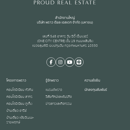
PROUD REAL ESTATE
สำนักงานใหญ่
บริษัท พราว เรียล เอสเตท จำกัด (มหาชน)
เลขที่ 548 อาคาร วัน ซิตี้ เซ็นเตอร์
(ONE CITY CENTRE) ชั้น 19 ถนนเพลินจิต
แขวงลุมพินี เขตปทุมวัน กรุงเทพมหานคร 10330
โครงการพราว
รู้จักพราว
ความยั่งยืน
คอนโดมิเนียม หัวหิน
แบรนด์พราว
นักลงทุนสัมพันธ์
คอนโดมิเนียม สาทร
วิสัยทัศน์และพันธกิจ
คอนโดมิเนียม ภูเก็ต
ข่าวสารและกิจกรรม
บ้านเดี่ยว อารีย์
บ้านเดี่ยว แจ้งวัฒนะ-
ราชพฤกษ์