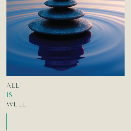
ALL
IS
WELL